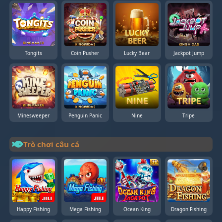
Tongits
Coin Pusher
Lucky Bear
Jackpot Jump
Minesweeper
Penguin Panic
Nine
Tripe
Trò chơi câu cá
Happy Fishing
Mega Fishing
Ocean King
Dragon Fishing