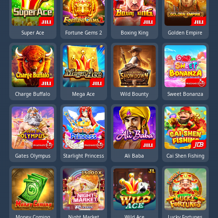
Super Ace
Fortune Gems 2
Boxing King
Golden Empire
Charge Buffalo
Mega Ace
Wild Bounty
Sweet Bonanza
Gates Olympus
Starlight Princess
Ali Baba
Cai Shen Fishing
Money Coming
Night Market
Wild Ace
Lucky Fortunes