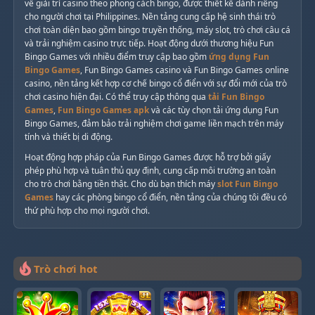
về giải trí casino theo phong cách bingo, được thiết kế dành riêng
cho người chơi tại Philippines. Nền tảng cung cấp hệ sinh thái trò
chơi toàn diện bao gồm bingo truyền thống, máy slot, trò chơi câu cá
và trải nghiệm casino trực tiếp. Hoạt động dưới thương hiệu Fun
Bingo Games với nhiều điểm truy cập bao gồm
ứng dụng Fun
Bingo Games
, Fun Bingo Games casino và Fun Bingo Games online
casino, nền tảng kết hợp cơ chế bingo cổ điển với sự đổi mới của trò
chơi casino hiện đại. Có thể truy cập thông qua
tải Fun Bingo
Games
,
Fun Bingo Games apk
và các tùy chọn tải ứng dụng Fun
Bingo Games, đảm bảo trải nghiệm chơi game liền mạch trên máy
tính và thiết bị di động.
Hoạt động hợp pháp của Fun Bingo Games được hỗ trợ bởi giấy
phép phù hợp và tuân thủ quy định, cung cấp môi trường an toàn
cho trò chơi bằng tiền thật. Cho dù bạn thích máy
slot Fun Bingo
Games
hay các phòng bingo cổ điển, nền tảng của chúng tôi đều có
thứ phù hợp cho mọi người chơi.
local_fire_department
Trò chơi hot